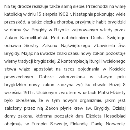
Na tej drodze realizuje także samą siebie. Przechodzi na wiarę
katolicką w dniu 15 sierpnia 1902 r. Następnie pokonując wiele
przeszkód, a także ciężką chorobą, przyjmuje habit brygidzki
w domu św. Brygidy w Rzymie, zajmowanym wtedy przez
Zakon Karmelitański. Pod natchnieniem Ducha Świętego
odnawia Siostry Zakonu Najświętszego Zbawiciela Św.
Brygidy. Mając na uwadze znaki czasu nowy zakon pozostaje
wierny tradycji brygidzkiej. Z kontemplacją liturgii i wcielonego
słowa wiąże apostolat na rzecz pojednania w Kościele
powszechnym. Dobrze zakorzeniona w starym pniu
brygidzkim nowy zakon zaczyna żyć ku chwale Bożej 8
września 1911 r. Ulubionym zwrotem w ustach Matki Elżbiety
było określenie, że w tym nowym organizmie, jakim jest
założony przez nią Zakon płynie krew św. Brygidy. Dzisiaj
domy zakonu, któremu początek dała Elżbieta Hesselblad
obejmują w Europie: Szwecję, Finlandię, Danię, Norwegię,