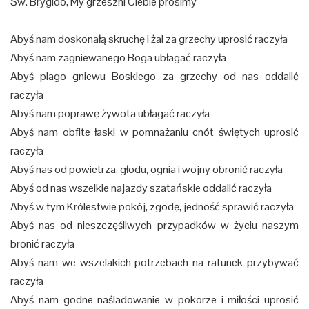
Św. Brygido, My grzeszni Ciebie prosimy
Abyś nam doskonałą skruchę i żal za grzechy uprosić raczyła
Abyś nam zagniewanego Boga ubłagać raczyła
Abyś plago gniewu Boskiego za grzechy od nas oddalić
raczyła
Abyś nam poprawę żywota ubłagać raczyła
Abyś nam obfite łaski w pomnażaniu cnót świętych uprosić
raczyła
Abyś nas od powietrza, głodu, ognia i wojny obronić raczyła
Abyś od nas wszelkie najazdy szatańskie oddalić raczyła
Abyś w tym Królestwie pokój, zgodę, jedność sprawić raczyła
Abyś nas od nieszczęśliwych przypadków w życiu naszym
bronić raczyła
Abyś nam we wszelakich potrzebach na ratunek przybywać
raczyła
Abyś nam godne naśladowanie w pokorze i miłości uprosić