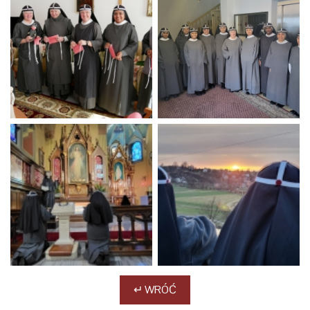
↵ WRÓĆ